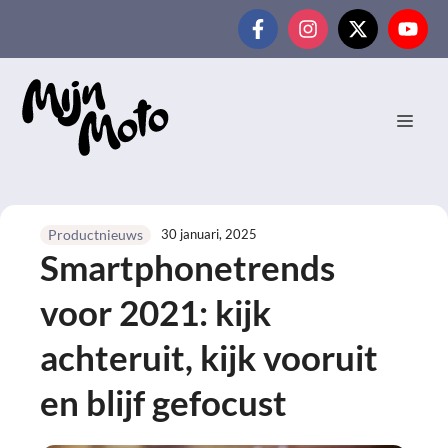
Ga
naar
de
inhoud
MEN
30 januari, 2025
Productnieuws
Smartphonetrends
voor 2021: kijk
achteruit, kijk vooruit
en blijf gefocust