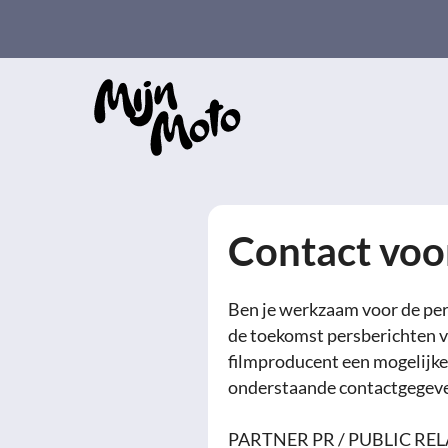
Ga
naar
de
inhoud
Contact voo
Ben je werkzaam voor de pers
de toekomst persberichten v
filmproducent een mogelijk
onderstaande contactgegev
PARTNER PR / PUBLIC RE