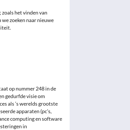
 zoals het vinden van
n we zoeken naar nieuwe
teit.
staat op nummer 248 in de
en gedurfde visie om
es als ’s werelds grootste
iseerde apparaten (pc’s,
rmance computing en software
steringen in