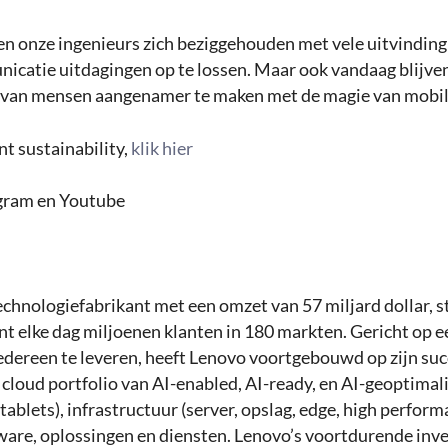
en onze ingenieurs zich beziggehouden met vele uitvinding;
catie uitdagingen op te lossen. Maar ook vandaag blijve
 van mensen aangenamer te maken met de magie van mobili
t sustainability,
klik hier
agram en Youtube
echnologiefabrikant met een omzet van 57 miljard dollar, 
t elke dag miljoenen klanten in 180 markten. Gericht op e
dereen te leveren, heeft Lenovo voortgebouwd op zijn succ
 cloud portfolio van AI-enabled, AI-ready, en AI-geoptimal
ablets), infrastructuur (server, opslag, edge, high perfo
tware, oplossingen en diensten. Lenovo’s voortdurende inve