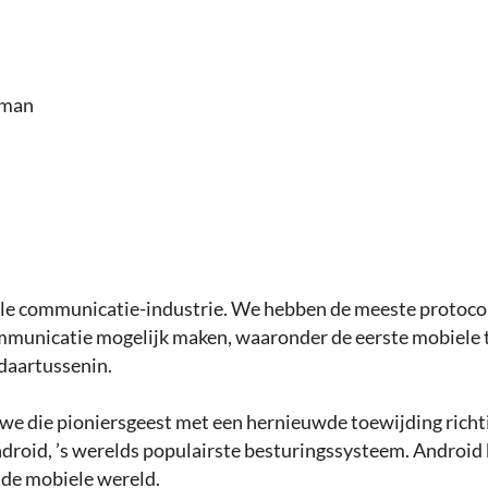
sman
le communicatie-industrie. We hebben de meeste protocol
municatie mogelijk maken, waaronder de eerste mobiele t
 daartussenin.
we die pioniersgeest met een hernieuwde toewijding ric
droid, ’s werelds populairste besturingssysteem. Android 
 de mobiele wereld.