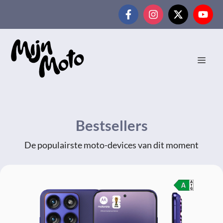
Ga
naar
de
inhoud
MEN
Bestsellers
De populairste moto-devices van dit moment