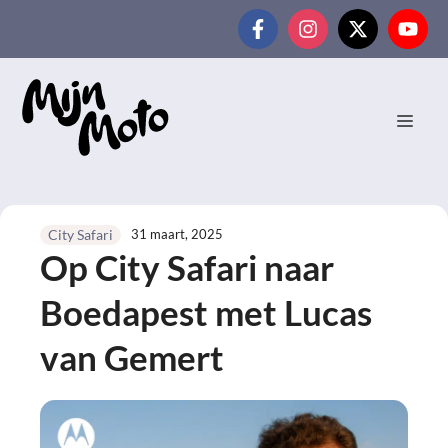
Ga
naar
de
inhoud
MEN
31 maart, 2025
City Safari
Op City Safari naar
Boedapest met Lucas
van Gemert