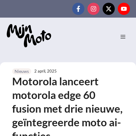
Ga
naar
de
inhoud
MEN
2 april, 2025
Nieuws
Motorola lanceert
motorola edge 60
fusion met drie nieuwe,
geïntegreerde moto ai-
functies