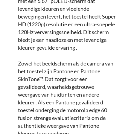
met een 6,67” pOLED-scherm dat
levendige kleuren en vloeiende
bewegingen levert, het toestel heeft Super
HD (1220p) resolutie en een ultra-soepele
120Hz verversingssnelheid. Dit scherm
biedt je een naadloze en met levendige
kleuren gevulde ervaring .
Zowel het beeldscherm als de camera van
het toestel zijn Pantone en Pantone
SkinTone™. Dat zorgt voor een
gevalideerd, waarheidsgetrouwe
weergave van huidtinten en andere
kleuren. Als een Pantone gevalideerd
toestel onderging de motorola edge 60
fusion strenge evaluatiecriteria om de
authentieke weergave van Pantone
kleuren te garanderen.