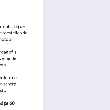
 dat is bij de
e toestellen de
moto ai.
rdag of ’s
verfijnde
n om
erdere en
jn scherp
edt.
edge 60