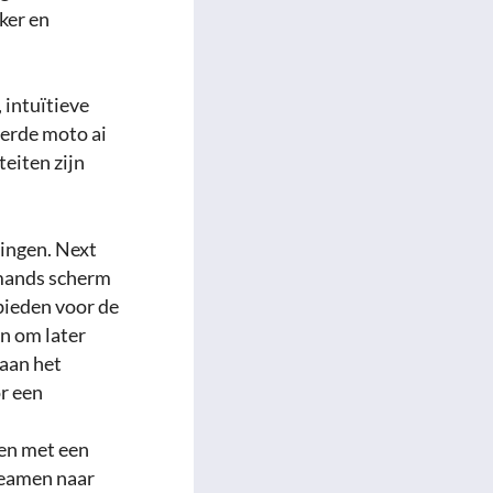
ker en
 intuïtieve
eerde moto ai
eiten zijn
ringen. Next
emands scherm
 bieden voor de
an om later
 aan het
or een
en met een
reamen naar