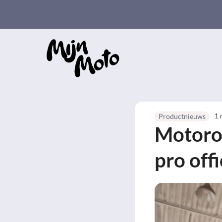
Ga
naar
de
inhoud
1 
Productnieuws
Motorol
pro offi