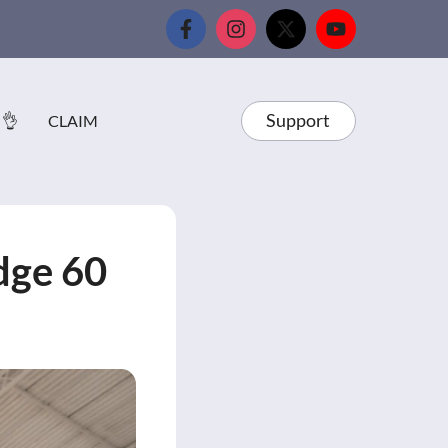
Support
 👌
CLAIM
dge 60