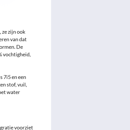
 ze zijn ook
keren van dat
normen. De
 vochtigheid,
s 7i5 en een
n stof, vuil,
oet water
gratie voorziet