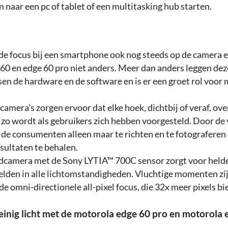
n naar een pc of tablet of een multitasking hub starten.
 de focus bij een smartphone ook nog steeds op de camera en
60 en edge 60 pro niet anders. Meer dan anders leggen dez
en de hardware en de software en is er een groet rol voor 
camera’s zorgen ervoor dat elke hoek, dichtbij of veraf, ove
 zo wordt als gebruikers zich hebben voorgesteld. Door de 
 de consumenten alleen maar te richten en te fotografere
sultaten te behalen.
camera met de Sony LYTIA™ 700C sensor zorgt voor held
elden in alle lichtomstandigheden. Vluchtige momenten zi
de omni-directionele all-pixel focus, die 32x meer pixels bi
einig licht met de motorola edge 60 pro en motorola 