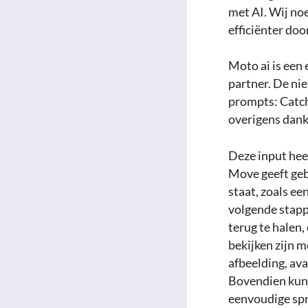
met AI. Wij noe
efficiënter doo
Moto ai is een 
partner. De ni
prompts: Catch
overigens dank
Deze input hee
Move geeft geb
staat, zoals ee
volgende stappe
terug te halen,
bekijken zijn m
afbeelding, ava
Bovendien kunn
eenvoudige spr