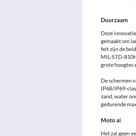
Duurzaam
Deze innovatiev
gemaakt om lang
feit zijn de b
MIL-STD-810H c
grote hoogtes e
De schermen va
IP68/IP69-class
zand, water on
gedurende max
Moto ai
Het zal geen ve