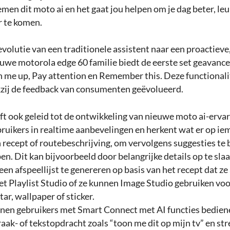
men dit moto ai en het gaat jou helpen om je dag beter, leu
r te komen.
evolutie van een traditionele assistent naar een proactieve,
euwe motorola edge 60 familie biedt de eerste set geavanc
 me up, Pay attention en Remember this. Deze functionalit
zij de feedback van consumenten geëvolueerd.
ft ook geleid tot de ontwikkeling van nieuwe moto ai-erva
ruikers in realtime aanbevelingen en herkent wat er op i
n recept of routebeschrijving, om vervolgens suggesties te
n. Dit kan bijvoorbeeld door belangrijke details op te sla
 een afspeellijst te genereren op basis van het recept dat ze
et Playlist Studio of ze kunnen Image Studio gebruiken vo
tar, wallpaper of sticker.
en gebruikers met Smart Connect met AI functies bedien
aak- of tekstopdracht zoals “toon me dit op mijn tv” en st