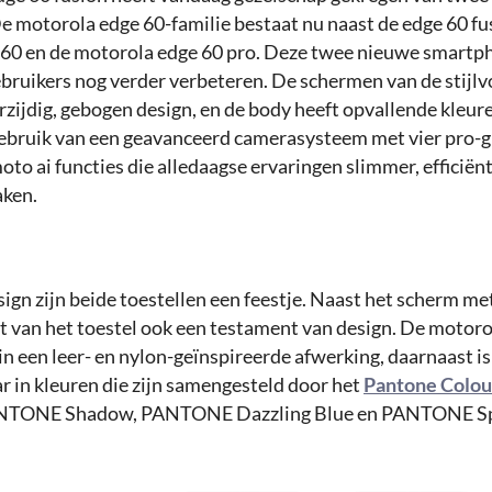
De motorola edge 60-familie bestaat nu naast de edge 60 fu
60 en de motorola edge 60 pro. Deze twee nieuwe smartp
bruikers nog verder verbeteren. De schermen van de stijlvo
zijdig, gebogen design, en de body heeft opvallende kleure
ebruik van een geavanceerd camerasysteem met vier pro-g
to ai functies die alledaagse ervaringen slimmer, efficiën
aken.
sign zijn beide toestellen een feestje. Naast het scherm m
st van het toestel ook een testament van design. De motoro
 in een leer- en nylon-geïnspireerde afwerking, daarnaast is
r in kleuren die zijn samengesteld door het
Pantone Colour
NTONE Shadow, PANTONE Dazzling Blue en PANTONE Spa