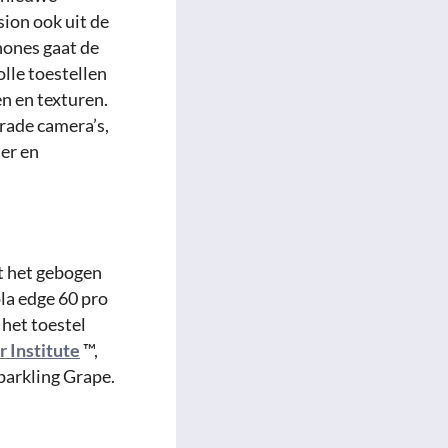
sion ook uit de
hones gaat de
lle toestellen
n en texturen.
rade camera’s,
ter en
et het gebogen
la edge 60 pro
 het toestel
 Institute
™,
rkling Grape.