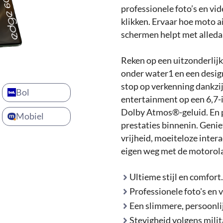
professionele foto’s en vi
klikken. Ervaar hoe moto ai 
schermen helpt met alleda
Reken op een uitzonderlij
onder water1 en een desig
stop op verkenning dankzij
Bol
entertainment op een 6,7-
Dolby Atmos®-geluid. En p
Mobiel
prestaties binnenin. Genie
vrijheid, moeiteloze inter
eigen weg met de motorola
Ultieme stijl en comfort
Professionele foto's en 
Een slimmere, persoonli
Stevigheid volgens mili