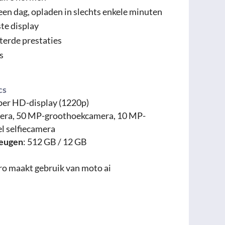
en dag, opladen in slechts enkele minuten
te display
terde prestaties
s
cs
uper HD-display (1220p)
era, 50 MP-groothoekcamera, 10 MP-
l selfiecamera
heugen
: 512 GB / 12 GB
ro maakt gebruik van moto ai