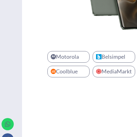
Motorola
Belsimpel
Coolblue
MediaMarkt