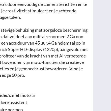
deo’s door eenvoudig de camera te richten en te
je creativiteit stimuleert en je achter de
agse taken.
k stevige behuizing met zorgeloze bescherming
n dat voldoet aan militaire normen.2 Ga non-
 een accuduur van 45 uur.4 Ga helemaal op in
inch Super HD-display (1220p), aangevuld met
rofiteer van de kracht van met AI verbeterde
t bovendien van moto-functies die creatieve
acties en je gemoedsrust bevorderen. Vind je
 edge 60 pro.
.
video's met moto ai
jkere assistent
taire normen