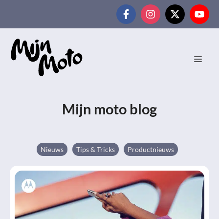
Ga
naar
de
inhoud
MEN
Mijn moto blog
Nieuws
Tips & Tricks
Productnieuws