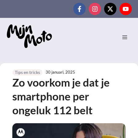
Ga
naar
de
inhoud
MEN
30 januari, 2025
Tips en tricks
Zo voorkom je dat je
smartphone per
ongeluk 112 belt