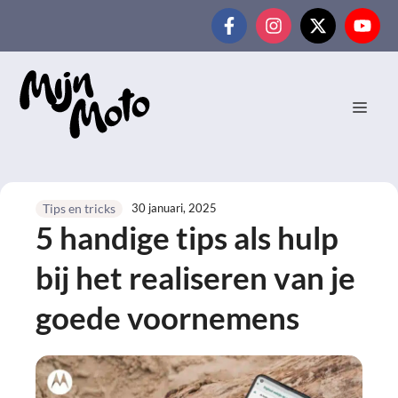
Ga
naar
de
inhoud
MEN
30 januari, 2025
Tips en tricks
5 handige tips als hulp
bij het realiseren van je
goede voornemens