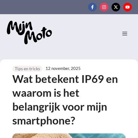
Ga
naar
de
inhoud
MEN
12 november, 2025
Tips en tricks
Wat betekent IP69 en
waarom is het
belangrijk voor mijn
smartphone?