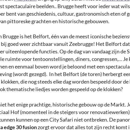
 spectaculaire beelden.. Brugge heeft voor ieder wat wils 
ber bent van geschiedenis, cultuur, gastronomisch eten of 
van pittoreske grachten en historische gebouwen.
n Brugge is het Belfort, één van de meest iconische bezie
 bij goed weer zichtbaar vanuit Zeebrugge! Het Belfort dat
er uiteenlopende functies. Op de dag van vandaag zijn de 
le ruimte voor tentoonstellingen, diners, congressen,… Je
en en eenmaal boven word je beloond met een spectaculair
eving (wordt gezegd). In het Belfort (de toren) herbergt e
 klokken, die nog steeds elke dag worden bespeeld door de 
 ook thematische liedjes worden gespeeld op de klokken?
niet het enige prachtige, historische gebouw op de Markt. Je
ciaal Hof (momenteel in de steigers voor renovatiewerken)
kunnen kunnen op een City Safari niet ontbreken. De pano
a edge 30 fusion
zorgt ervoor dat alles tot zijn recht komt i