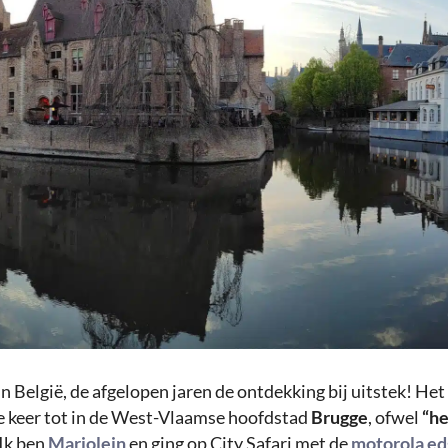
in België, de afgelopen jaren de ontdekking bij uitstek! He
e keer tot in de West-Vlaamse hoofdstad
Brugge
, ofwel
“he
 Ik ben
Marjolein
en ging op City Safari met de
motorola ed