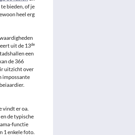
te bieden, of je
gewoon heel erg
nswaardigheden
de
eert uit de 13
Stadshallen een
 kan de 366
 uitzicht over
en impossante
beiaardier.
 vindt er oa.
 en de typische
rama-functie
n 1 enkele foto.