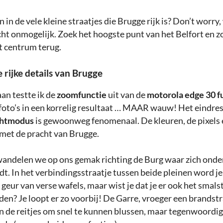
n in de vele kleine straatjes die Brugge rijk is? Don’t worry
ht onmogelijk. Zoek het hoogste punt van het Belfort en zo 
t centrum terug.
 rijke details van Brugge
an testte ik de
zoomfunctie
uit van de
motorola edge 30 f
 foto’s in een korrelig resultaat … MAAR wauw! Het eindres
htmodus
is gewoonweg fenomenaal. De kleuren, de pixels 
met de pracht van Brugge.
andelen we op ons gemak richting de Burg waar zich onde
t. In het verbindingsstraatje tussen beide pleinen word je
 geur van verse wafels, maar wist je dat je er ook het smals
en? Je loopt er zo voorbij! De Garre, vroeger een brandstr
an de reitjes om snel te kunnen blussen, maar tegenwoordig