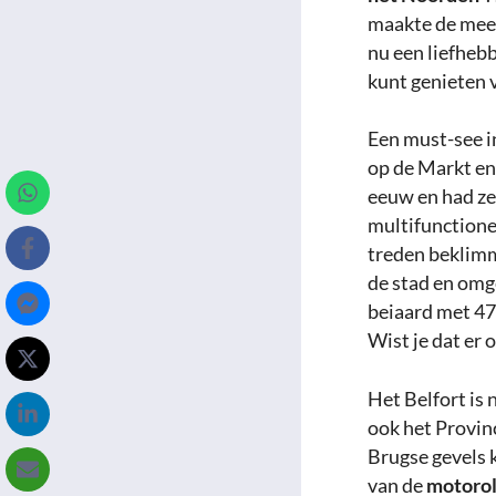
maakte de meest
nu een liefheb
kunt genieten 
Een must-see i
op de Markt en
eeuw en had ze
multifunctione
treden beklimm
de stad en omg
beiaard met 47
Wist je dat er
Het Belfort is 
ook het Provin
Brugse gevels 
van de
motorol