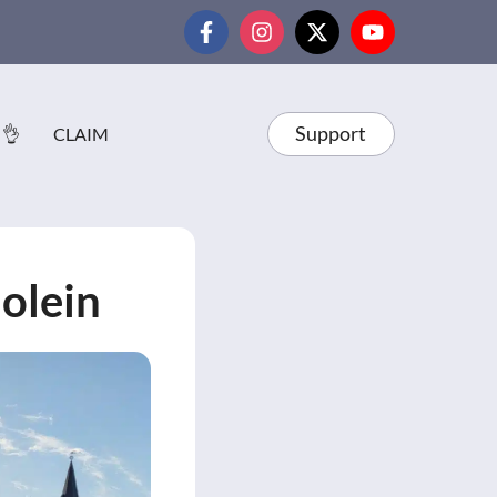
Support
 👌
CLAIM
jolein