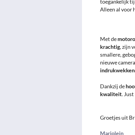
toegankelijk t
Alleen al voor 
Met de
motorol
krachtig
, zijn
smallere, gebo
nieuwe cameraf
indrukwekkende
Dankzij de
hoo
kwaliteit
. Just
Groetjes uit B
Marjolein