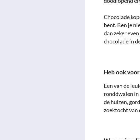
doodlopend ein
Chocolade kope
bent. Ben je ni
dan zeker even
chocolade in d
Heb ook voor 
Een van de leuk
ronddwalen in d
de huizen, gord
zoektocht van 