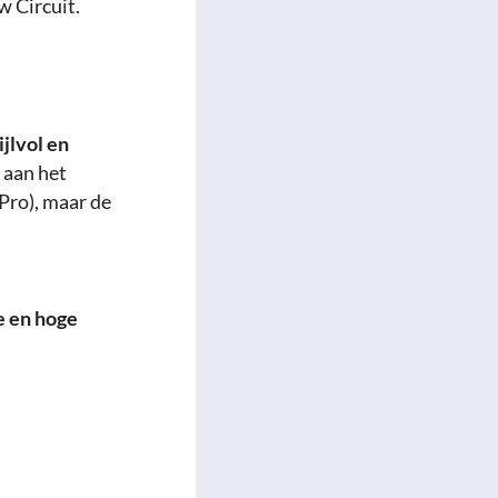
w Circuit.
ijlvol en
 aan het
Pro), maar de
e en hoge