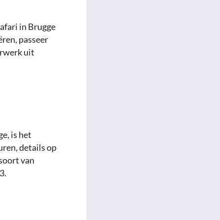
afari in Brugge
ëren, passeer
rwerk uit
e, is het
uren, details op
 soort van
3.