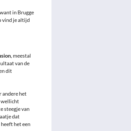
, want in Brugge
vind je altijd
usion
, meestal
ultaat van de
en dit
r andere het
 wellicht
te steegje van
aatje dat
 heeft het een