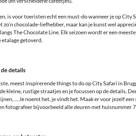
de (en verscheidene cafeetjes).
n, is voor toeristen echt een must-do wanneer je op City S
et zo’n chocolade-liefhebber, maar kan je kunst wel appreci
 langs The Chocolate Line. Elk seizoen wordt er een meeste
e etalage getoverd.
de details
ste, meest inspirerende things to do op City Safari in Brugg
e kleine, rustige straatjes en je focussen op de details. De
ijnen, … Je noemt het, je vindt het. Maak er voor jezelf een
en fotografeer bijvoorbeeld alle deuren met huisnummer 7