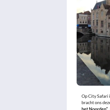
Op City Safari 
bracht ons dez
het Noorden”
.