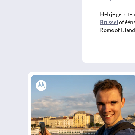
Heb je genoten
Brussel
of één 
Rome of IJlan