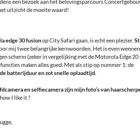
ijdens een bezoek aan het belevingsparcours Concertgebou
het uitzicht de moeite waard!
a edge 30 fusion
op City Safari gaan, is echt een plezier.
St
 voor mij twee belangrijke kernwoorden. Het is even wennen
gen scherm (zeker in vergelijking met de Motorola Edge 20 
uncties maken alles goed. Met als stip op nummer 1: de
 batterijduur en zot snelle oplaadtijd
.
fdcamera en selfiecamera zijn mijn foto’s van haarscherp
 how I like it ?
rugge,