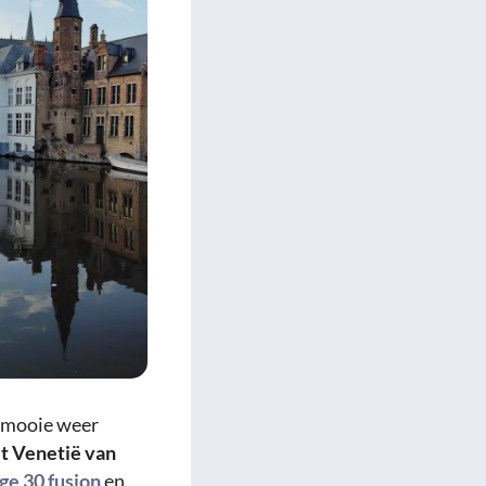
t mooie weer
t Venetië van
ge 30 fusion
en