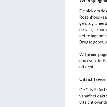
Weerspiegeli
De plek om de
Rozenhoedkaai.
gefotografeerde
de talrijke hoe
net te laat om 
Brugse gebouwe
Wil je een pog
dan even de ‘P
uitzicht.
Uitzicht ove
De City Safari
vanaf het dakt
uitzicht over d