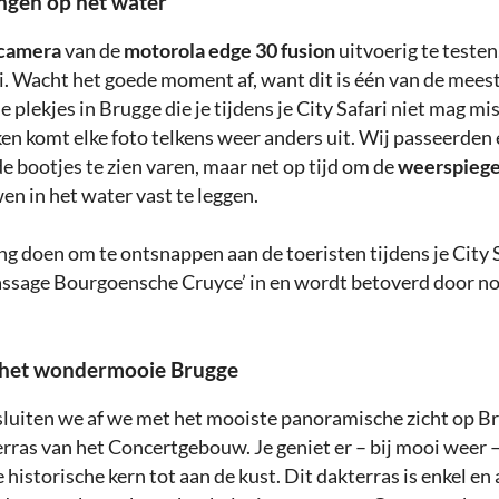
ngen op het water
camera
van de
motorola edge 30 fusion
uitvoerig te testen,
 Wacht het goede moment af, want dit is één van de mees
 plekjes in Brugge die je tijdens je City Safari niet mag mi
ken komt elke foto telkens weer anders uit. Wij passeerden
de bootjes te zien varen, maar net op tijd om de
weerspiege
n in het water vast te leggen.
ing doen om te ontsnappen aan de toeristen tijdens je City
assage Bourgoensche Cruyce’ in en wordt betoverd door n
r het wondermooie Brugge
 sluiten we af we met het mooiste panoramische zicht op Br
erras van het Concertgebouw. Je geniet er – bij mooi weer 
e historische kern tot aan de kust. Dit dakterras is enkel en 