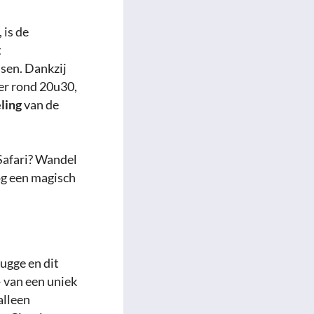
 is de
t
ssen. Dankzij
 er rond 20u30,
ling
van de
 Safari? Wandel
og een magisch
ugge en dit
– van een uniek
alleen