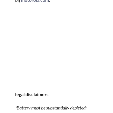
bij
motorola.com
.
legal disclaimers
¹Battery must be substantially depleted;