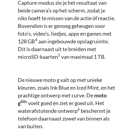
Capture-modus zie je het resultaat van
beide camera’s op het scherm, zodat je
niks hoeft te missen van de actie óf reactie.
Bovendien is er genoeg geheugen voor
foto’s, video’s, liedjes, apps en games met
4
128 GB
aan ingebouwde opslagruimte.
Dit is daarnaast uit te breiden met
5
microSD-kaarten
van maximaal 1 TB.
De nieuwe moto g valt op met unieke
kleuren, zoals Ink Blue en Iced Mint, en het
prachtige ontwerp met curve. De
moto
60s
g
voelt goed én ziet er goed uit. Het
6
waterafstotende ontwerp
beschermt je
telefoon daarnaast zowel van binnen als
van buiten.