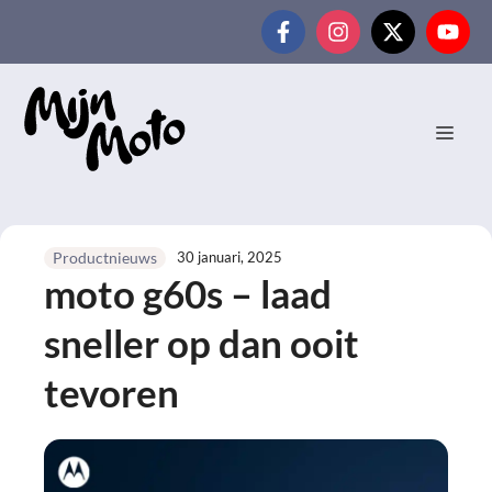
Ga
naar
de
inhoud
MEN
30 januari, 2025
Productnieuws
moto g60s – laad
sneller op dan ooit
tevoren