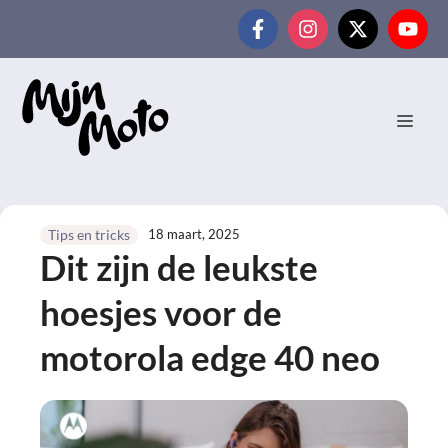
Ga
naar
de
inhoud
MEN
18 maart, 2025
Tips en tricks
Dit zijn de leukste
hoesjes voor de
motorola edge 40 neo