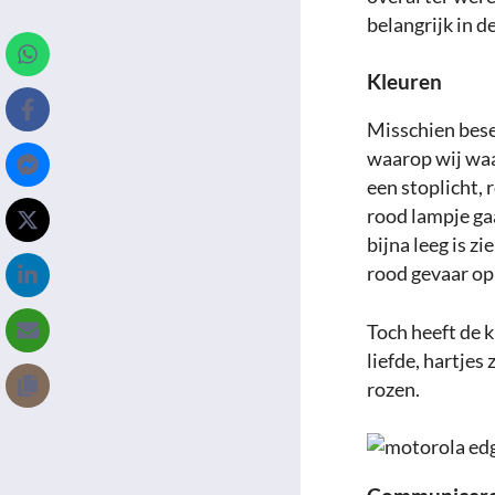
belangrijk in d
Kleuren
Misschien besef
waarop wij wa
een stoplicht,
rood lampje ga
bijna leeg is z
rood gevaar op
Toch heeft de k
liefde, hartjes
rozen.