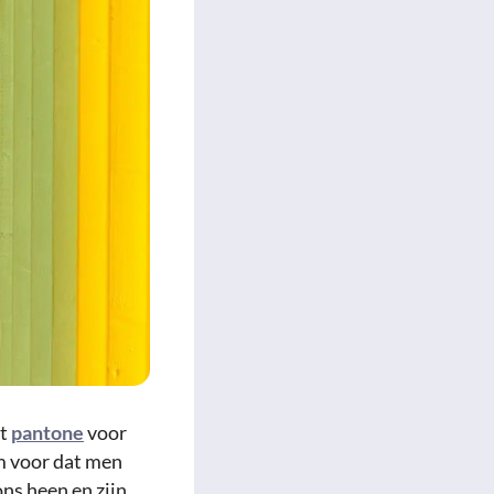
et
pantone
voor
em voor dat men
ons heen en zijn