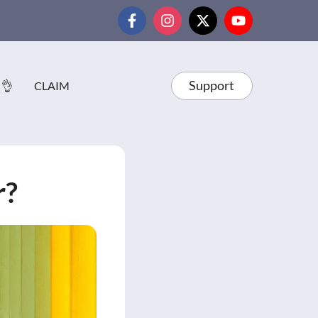
Support
 👌
CLAIM
r?