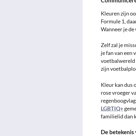
Communiceren
Kleuren zijn o
Formule 1, daar
Wanneer je de w
Zelf zal je mi
je fan van een 
voetbalwereld (
zijn voetbalplo
Kleur kan dus o
rose vroeger v
regenboogvlag 
LGBTIQ+
gemee
familielid dan 
De betekenis 