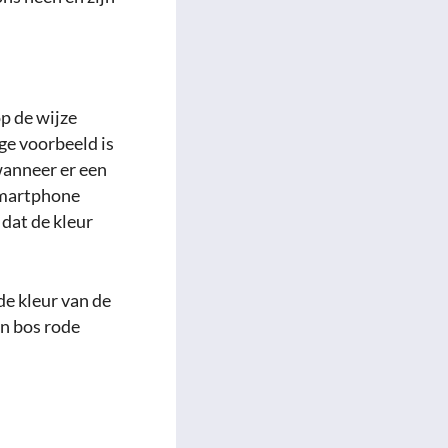
op de wijze
e voorbeeld is
wanneer er een
 smartphone
 dat de kleur
de kleur van de
en bos rode