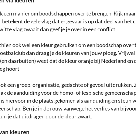
 via kleuren
ok een manier om boodschappen over te brengen. Kijk maar
 betekent de gele vlag dat er gevaar is op dat deel van het c
itte vlag zwaait dan geef je je over in een conflict.
sschien ook wel een kleur gebruiken om een boodschap over 
voetbalclub dan draag je de kleuren van jouw ploeg. Vrijwel
en daarbuiten) weet dat de kleur oranje bij Nederland en d
eg hoort.
ok een groep, organisatie, gedachte of gevoel uitdrukken. 
aak de aanduiding voor de homo- of lesbische gemeenschap
is hiervoor in de plaats gekomen als aanduiding en steun v
nschap. Ben je in de rouw vanwege het verlies van bijvoo
kun je dat uitdragen door de kleur zwart.
van kleuren