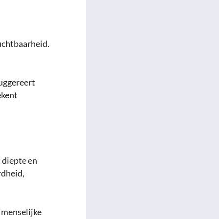
ruchtbaarheid.
suggereert
ekent
 diepte en
rdheid,
e menselijke