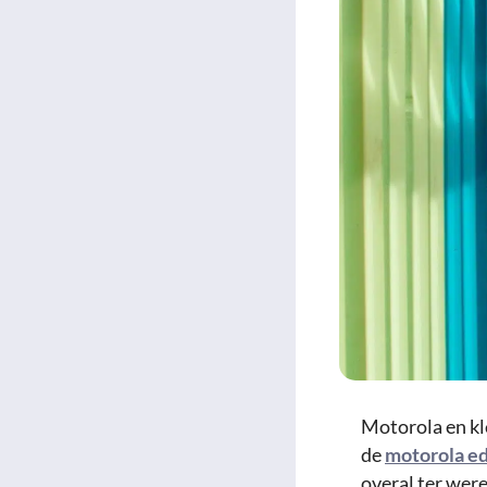
Motorola en k
de
motorola e
overal ter were