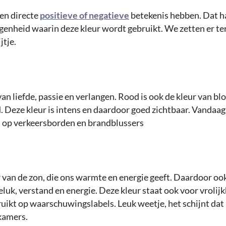
een directe
positieve of negatieve
betekenis hebben. Dat ha
egenheid waarin deze kleur wordt gebruikt. We zetten er ter
jtje.
 van liefde, passie en verlangen. Rood is ook de kleur van b
d. Deze kleur is intens en daardoor goed zichtbaar. Vandaag
 op verkeersborden en brandblussers
r van de zon, die ons warmte en energie geeft. Daardoor oo
luk, verstand en energie. Deze kleur staat ook voor vrolij
uikt op waarschuwingslabels. Leuk weetje, het schijnt dat
 kamers.