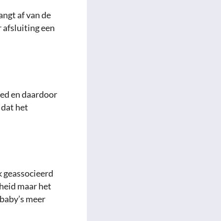
ngt af van de
 afsluiting een
loed en daardoor
 dat het
k geassocieerd
kheid maar het
 baby’s meer