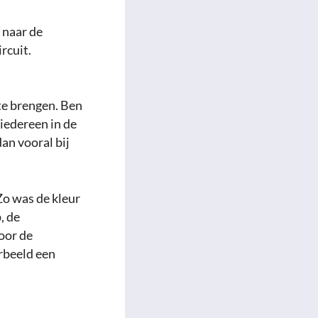
 naar de
ircuit.
te brengen. Ben
 iedereen in de
an vooral bij
Zo was de kleur
, de
oor de
rbeeld een