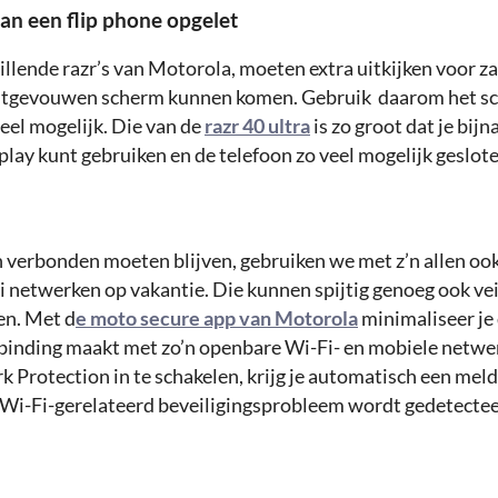
van een flip phone
opgelet
illende razr’s van Motorola, moeten extra uitkijken voor z
chtgevouwen scherm kunnen komen. Gebruik daarom het s
eel mogelijk. Die van de
razr 40 ultra
is zo groot dat je bijn
play kunt gebruiken en de telefoon zo veel mogelijk geslot
!
verbonden moeten blijven, gebruiken we met z’n allen oo
 netwerken op vakantie. Die kunnen spijtig genoeg ook veil
en. Met d
e moto secure app van Motorola
minimaliseer je 
binding maakt met zo’n openbare Wi-Fi- en mobiele netwe
k Protection in te schakelen, krijg je automatisch een me
 Wi-Fi-gerelateerd beveiligingsprobleem wordt gedetectee