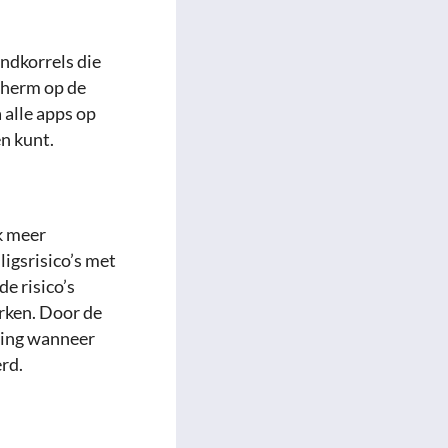
andkorrels die
cherm op de
a alle apps op
en kunt.
k meer
igsrisico’s met
de risico’s
rken. Door de
lding wanneer
rd.