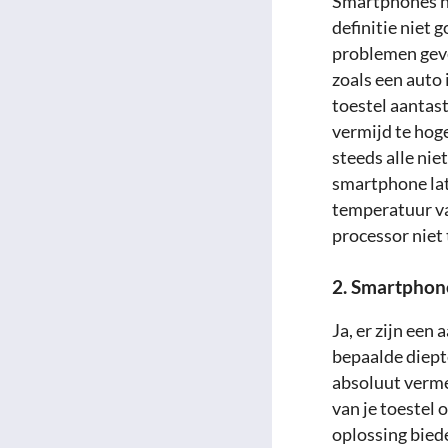
Smartphones he
definitie niet
problemen geve
zoals een auto 
toestel aantast
vermijd te hog
steeds alle nie
smartphone lat
temperatuur va
processor niet 
2. Smartphon
Ja, er zijn een 
bepaalde diept
absoluut verm
van je toestel
oplossing biede