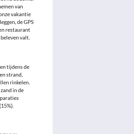
 nemen van
 onze vakantie
 leggen, de GPS
en restaurant
 beleven valt.
en tijdens de
en strand,
len rinkelen.
 zand in de
paraties
(15%).