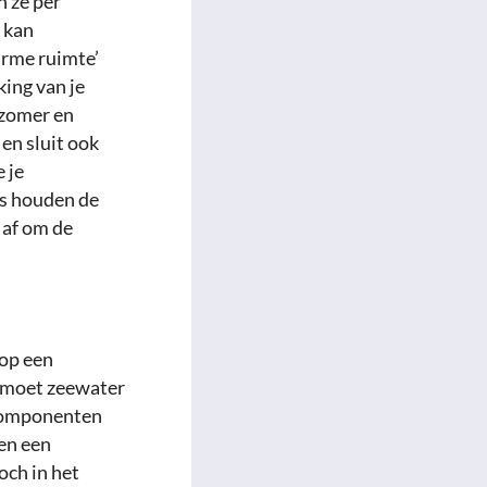
 ze per
 kan
arme ruimte’
king van je
 zomer en
en sluit ook
 je
ps houden de
 af om de
 op een
h moet zeewater
 componenten
nen een
och in het