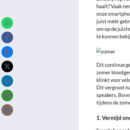
haalt? Vaak ne
onze smartphone
juist méér geb
om op de juist
te kunnen bekij
Dit continue g
zomer blootges
klinkt voor vel
Dit vergroot n
speakers. Bove
tijdens de zom
1. Vermijd o