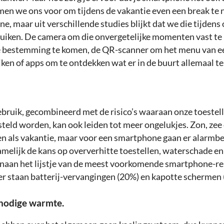
men we ons voor om tijdens de vakantie even een break te
, maar uit verschillende studies blijkt dat we die tijdens
ruiken. De camera om die onvergetelijke momenten vast te
e bestemming te komen, de QR-scanner om het menu van e
ken of apps om te ontdekken wat er in de buurt allemaal te
ebruik, gecombineerd met de risico’s waaraan onze toestell
teld worden, kan ook leiden tot meer ongelukjes. Zon, zee 
en als vakantie, maar voor een smartphone gaan er alarmbel
amelijk de kans op oververhitte toestellen, waterschade en
naan het lijstje van de meest voorkomende smartphone-re
er staan batterij-vervangingen (20%) en kapotte schermen 
nnodige warmte
.