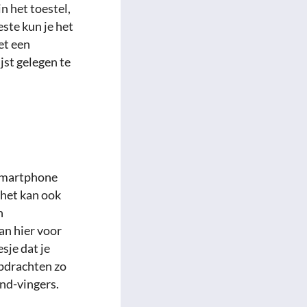
n het toestel,
ste kun je het
et een
jst gelegen te
 smartphone
, het kan ook
n
an hier voor
sje dat je
opdrachten zo
and-vingers.