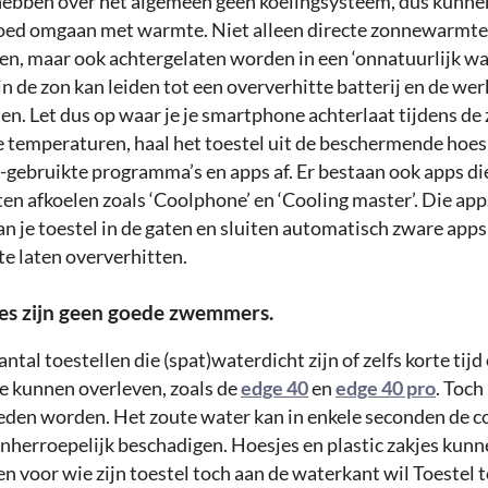
bben over het algemeen geen koelingsysteem, dus kunnen
 goed omgaan met warmte. Niet alleen directe zonnewarmte
n, maar ook achtergelaten worden in een ‘onnatuurlijk w
in de zon kan leiden tot een oververhitte batterij en de wer
en. Let dus op waar je je smartphone achterlaat tijdens de
e temperaturen, haal het toestel uit de beschermende hoes 
t-gebruikte programma’s en apps af. Er bestaan ook apps die
en afkoelen zoals ‘Coolphone’ en ‘Cooling master’. Die ap
n je toestel in de gaten en sluiten automatisch zware apps
te laten oververhitten.
es zijn geen goede zwemmers.
aantal toestellen die (spat)waterdicht zijn of zelfs korte tijd
e kunnen overleven, zoals de
edge 40
en
edge 40 pro
. Toc
eden worden. Het zoute water kan in enkele seconden de
 onherroepelijk beschadigen. Hoesjes en plastic zakjes kun
n voor wie zijn toestel toch aan de waterkant wil Toestel t