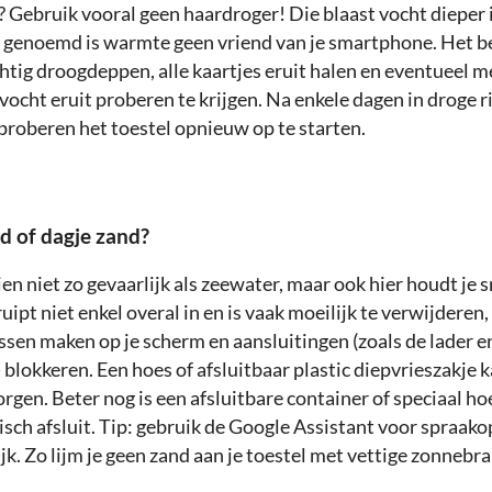
 Gebruik vooral geen haardroger! Die blaast vocht dieper i
r genoemd is warmte geen vriend van je smartphone. Het be
htig droogdeppen, alle kaartjes eruit halen en eventueel m
vocht eruit proberen te krijgen. Na enkele dagen in droge ri
 proberen het toestel opnieuw op te starten.
nd of dagje zand?
en niet zo gevaarlijk als zeewater, maar ook hier houdt je
ruipt niet enkel overal in en is vaak moeilijk te verwijderen
ssen maken op je scherm en aansluitingen (zoals de lader e
blokkeren. Een hoes of afsluitbaar plastic diepvrieszakje k
gen. Beter nog is een afsluitbare container of speciaal hoe
isch afsluit. Tip: gebruik de Google Assistant voor spraak
jk. Zo lijm je geen zand aan je toestel met vettige zonnebr