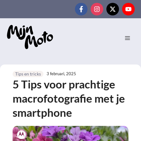
Ga
naar
de
inhoud
MEN
3 februari, 2025
Tips en tricks
5 Tips voor prachtige
macrofotografie met je
smartphone