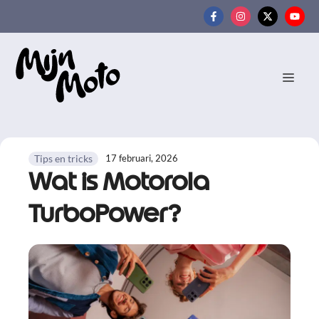
Ga
naar
de
inhoud
MEN
17 februari, 2026
Tips en tricks
Wat is Motorola
TurboPower?