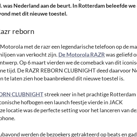
jl. was Nederland aan de beurt. In Rotterdam beleefde we
vond met dit nieuwe toestel.
azr reborn
 Motorola met de razr een legendarische telefoon op de ma
iljoen van verkocht zijn.
De Motorola RAZR
was geliefd o
twerp. Op 6 maart vierden we de comeback van dit iconisc
one tijd. De RAZR REBORN CLUBNIGHT deed daarvoor Ne
 te laten zien hoe baanbrekend dit nieuwe toestel is.
ORN CLUBNIGHT
streek neer in het prachtige Rotterdam
iconische hofbogen een launch feestje vierde in JACK
e locatie was de perfecte setting voor het lanceren van d
tphone.
lubavond werden de bezoekers getrakteerd op beats en gad