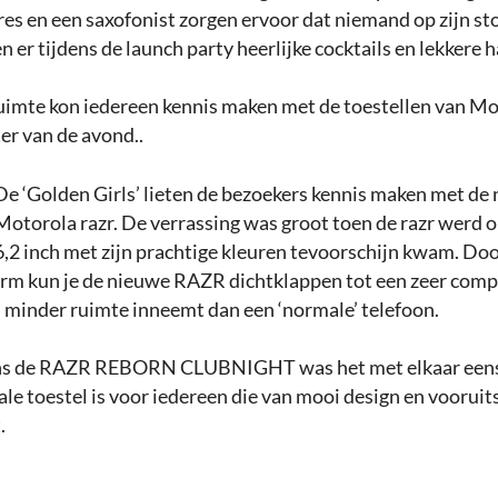
es en een saxofonist zorgen ervoor dat niemand op zijn stoe
 er tijdens de launch party heerlijke cocktails en lekkere h
ruimte kon iedereen kennis maken met de toestellen van Mo
ter van de avond..
De ‘Golden Girls’ lieten de bezoekers kennis maken met de
Motorola razr. De verrassing was groot toen de razr werd 
,2 inch met zijn prachtige kleuren tevoorschijn kwam. Doo
rm kun je de nieuwe RAZR dichtklappen tot een zeer com
el minder ruimte inneemt dan een ‘normale’ telefoon.
ens de RAZR REBORN CLUBNIGHT was het met elkaar een
ale toestel is voor iedereen die van mooi design en voorui
.