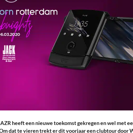
RAZR heeft een nieuwe toekomst gekregen en wel met e
m dat te vieren trekt er dit voorjaar een clubtour door