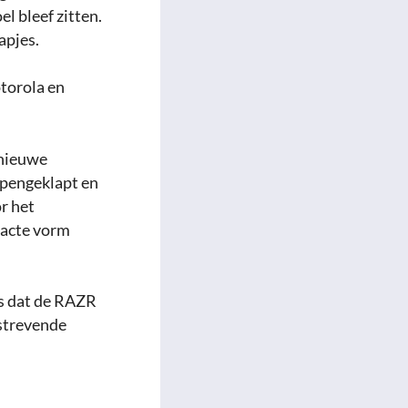
l bleef zitten.
apjes.
torola en
 nieuwe
opengeklapt en
r het
pacte vorm
s dat de RAZR
tstrevende