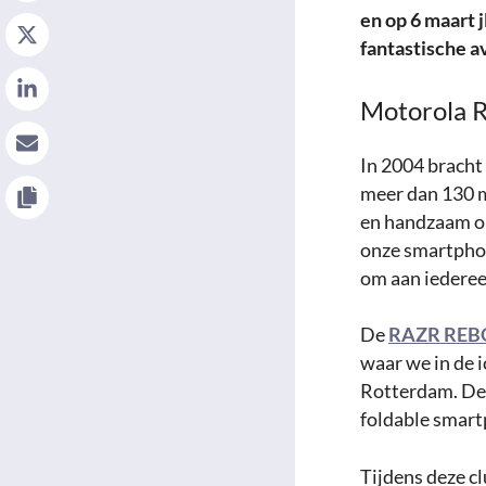
en op 6 maart 
fantastische a
Motorola R
In 2004 bracht
meer dan 130 m
en handzaam on
onze smartph
om aan iedereen
De
RAZR REB
waar we in de 
Rotterdam. Dez
foldable smar
Tijdens deze c