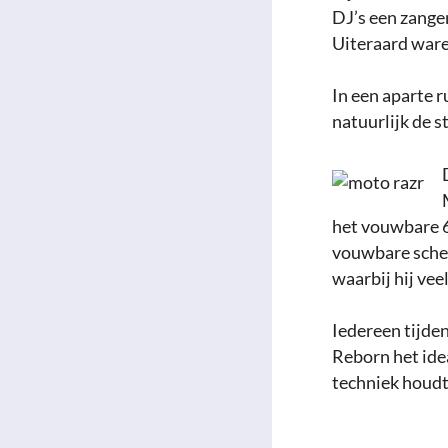
DJ’s een zanger
Uiteraard waren
In een aparte 
natuurlijk de s
het vouwbare 6
vouwbare sche
waarbij hij ve
Iedereen tijd
Reborn het ide
techniek houdt