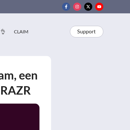
Support
 👌
CLAIM
am, een
e RAZR