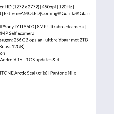
per HD (1272 x 2772) | 450ppi | 120Hz |
ek) | ExtremeAMOLED|Corning® Gorilla® Glass
PSony LYTIA600 | 8MP Ultrabreedcamera |
32MP Selfiecamera
heugen
: 256 GB opslag - uitbreidbaar met 2TB
 Boost 12GB)
Ion
 Android 16 –3 OS updates & 4
TONE Arctic Seal (grijs) | Pantone Nile