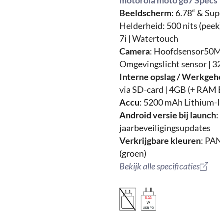
motorola moto g67 Specs
Beeldscherm
: 6.78“ & Su
Helderheid: 500 nits (pe
7i | Watertouch
Camera
: Hoofdsensor50M
Omgevingslicht sensor | 
Interne opslag / Werkge
via SD-card | 4GB (+ RAM
Accu
: 5200 mAh Lithium-
Android versie bij launch
:
jaarbeveiligingsupdates
Verkrijgbare kleuren
: PAN
(groen)
Bekijk alle specificaties