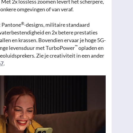
. Met 2x lossless zoomen levert het scherpere,
 donkere omgevingen of van veraf.
®
et Pantone
-designs, militaire standaard
aterbestendigheid en 2x betere prestaties
allen en krassen. Bovendien ervaar je hoge 5G-
™
lange levensduur met TurboPower
opladen en
oluidsprekers. Zie je creativiteit in een ander
67
.