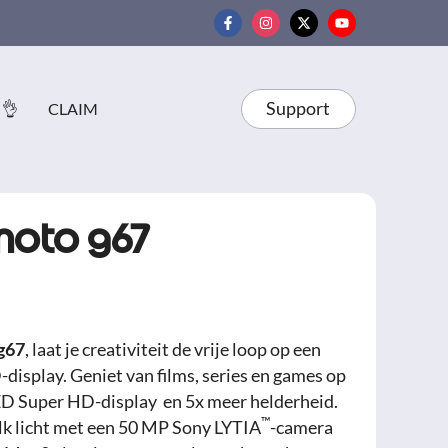
Support
 👌
CLAIM
moto g67
g67
, laat je creativiteit de vrije loop op een
display. Geniet van films, series en games op
D Super HD-display
en 5x meer helderheid.
™
elk licht met een 50 MP Sony LYTIA
-camera