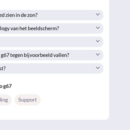
d zien in de zon?
logy van het beeldscherm?
g67 tegen bijvoorbeeld vallen?
st?
o g67
ding
Support