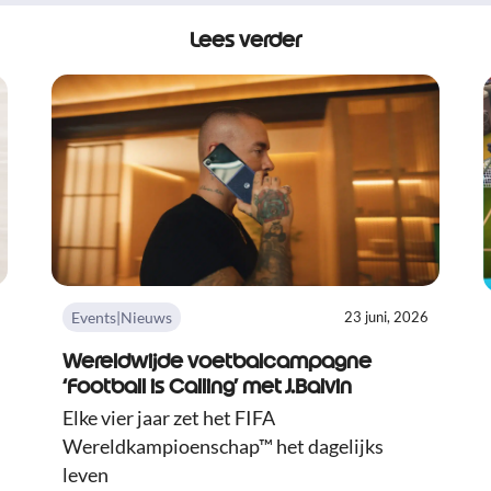
Lees verder
Events|Nieuws
23 juni, 2026
Wereldwijde voetbalcampagne
‘Football is Calling’ met J.Balvin
Elke vier jaar zet het FIFA
Wereldkampioenschap™ het dagelijks
leven