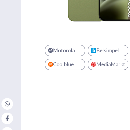
Motorola
Belsimpel
Coolblue
MediaMarkt