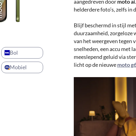
aangedreven door
moto ai
helderdere foto’s, zelfs in
Blijf beschermd in stijl m
duurzaamheid, zorgeloze w
van het weergeven tegen v
snelheden, een accu met 
Bol
meeslepend geluid via stere
licht op de nieuwe
moto g
Mobiel