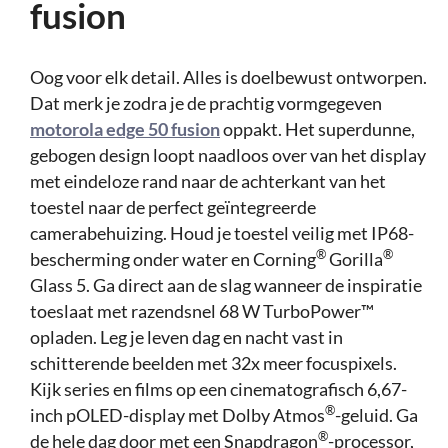
fusion
Oog voor elk detail. Alles is doelbewust ontworpen.
Dat merk je zodra je de prachtig vormgegeven
motorola edge 50 fusion
oppakt. Het superdunne,
gebogen design loopt naadloos over van het display
met eindeloze rand naar de achterkant van het
toestel naar de perfect geïntegreerde
camerabehuizing. Houd je toestel veilig met IP68-
®
®
bescherming onder water en Corning
Gorilla
Glass 5. Ga direct aan de slag wanneer de inspiratie
toeslaat met razendsnel 68 W TurboPower™
opladen. Leg je leven dag en nacht vast in
schitterende beelden met 32x meer focuspixels.
Kijk series en films op een cinematografisch 6,67-
®
inch pOLED-display met Dolby Atmos
-geluid. Ga
®
de hele dag door met een Snapdragon
-processor,