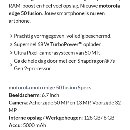
RAM-boost en heel veel opslag. Nieuwe
motorola
edge 50 fusion
. Jouw smartphone is nu een
artphone.
Prachtig vormgegeven, volledig beschermd.
Supersnel 68 W TurboPower™ opladen.
Ultra Pixel-camerasysteem van 50 MP.
Ga de hele dag door met een Snapdragon® 7s
Gen 2-processor
motorola moto edge 50 fusion Specs
Beeldscherm
: 6.7 inch
Camera
: Acherzijde 50 MP en 13 MP. Voorzijde 32
MP
Interne opslag / Werkgeheugen
: 128 GB/ 8 GB
Accu
: 5000 mAh