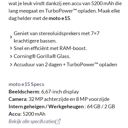
wat je leuk vindt dankzij een accu van 5200 mAh die
lang meegaat en TurboPower™ opladen. Maak elke
dag helder met de
moto e15
.
Geniet van stereoluidsprekers met 7×7
krachtigere bassen.
Snel en efficiënt met RAM-boost.
Corning® Gorilla® Glass.
Accuduur van 2 dagen + TurboPower™ opladen
moto e15 Specs
Beeldscherm
: 6,67-inch display
Camera
: 32 MP achterzijde en 8 MP voorzijde
Intern geheigen / Werkgeheugen
: 64 GB / 2 GB
Accu
: 5200 mAh
Bekijk alle specificaties