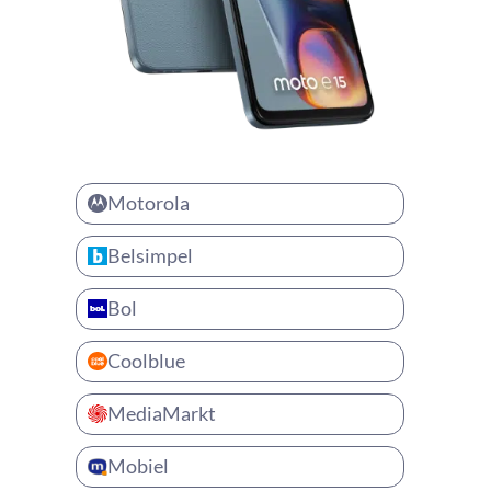
Motorola
Belsimpel
Bol
Coolblue
MediaMarkt
Mobiel