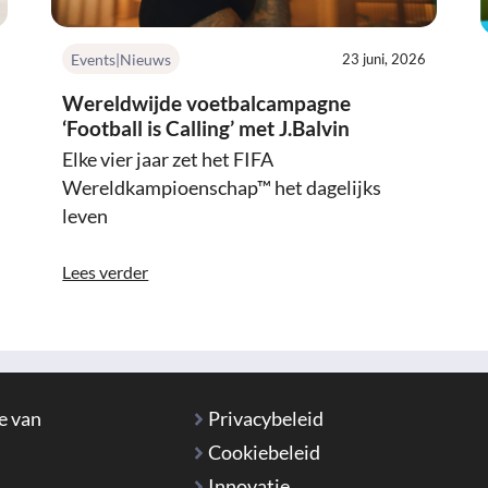
Events|Nieuws
23 juni, 2026
Wereldwijde voetbalcampagne
‘Football is Calling’ met J.Balvin
Elke vier jaar zet het FIFA
Wereldkampioenschap™ het dagelijks
leven
Lees verder
e van
Privacybeleid
Cookiebeleid
Innovatie