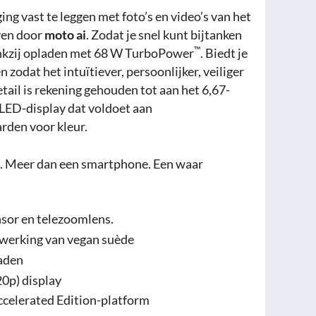
ing vast te leggen met foto’s en video’s van het
ven door
moto ai
. Zodat je snel kunt bijtanken
™
ankzij opladen met 68 W TurboPower
. Biedt je
zodat het intuïtiever, persoonlijker, veiliger
tail is rekening gehouden tot aan het 6,67-
LED-display dat voldoet aan
rden voor kleur.
. Meer dan een smartphone. Een waar
sor en telezoomlens.
fwerking van vegan suède
aden
0p) display
celerated Edition-platform