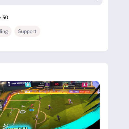
e 50
ding
Support