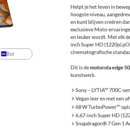
Helpt je het leven in beweg
hoogste niveau, aangedre
en kunt blijven creëren d
exclusieve Moto-ervaringen 
en leuker wordt. Met elk de
inch Super HD (1220p) pO
cinematografische standaa
Bol
Dit is de
motorola edge 50
kunstwerk.
Sony – LYTIA™ 700C-sen
Vegan leer en met een a
68 W TurboPower™ opl
6,67-inch Super HD (122
Snapdragon® 7 Gen 1 Ac