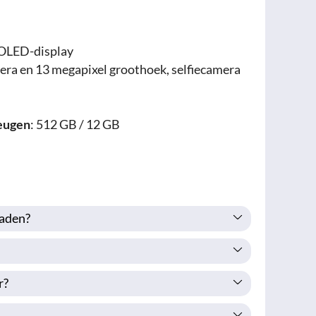
pOLED-display
ra en 13 megapixel groothoek, selfiecamera
eugen
: 512 GB / 12 GB
laden?
r?