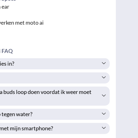
 ear
werken met moto ai
i FAQ
es in?
a buds loop doen voordat ik weer moet
 tegen water?
l met mijn smartphone?