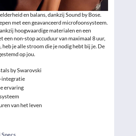
helderheid en balans, dankzij Sound by Bose.
roepen met een geavanceerd microfoonsysteem.
ankzij hoogwaardige materialen en een
t een non-stop accuduur van maximaal 8 uur,
 heb je alle stroom die je nodig hebt bij je. De
fgestemd op jou.
tals by Swarovski
integratie
he ervaring
nsysteem
ren van het leven
i Specs