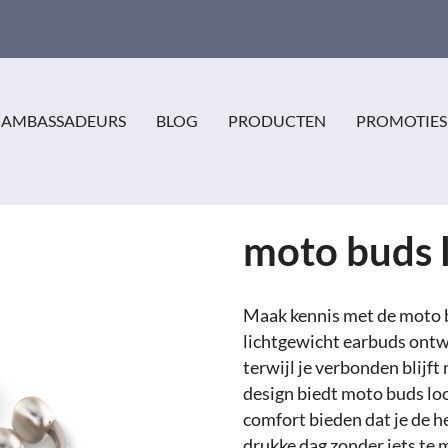
AMBASSADEURS
BLOG
PRODUCTEN
PROMOTIES
moto buds 
Maak kennis met de moto bu
lichtgewicht earbuds ontw
terwijl je verbonden blijf
design biedt moto buds loop
comfort bieden dat je de h
drukke dag zonder iets te 