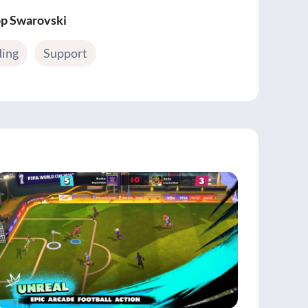
op Swarovski
ding
Support