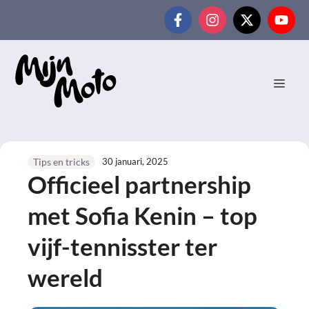
Ga
naar
de
inhoud
MEN
30 januari, 2025
Tips en tricks
Officieel partnership
met Sofia Kenin – top
vijf-tennisster ter
wereld