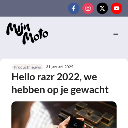
Ga
naar
de
inhoud
MEN
31 januari, 2025
Productnieuws
Hello razr 2022, we
hebben op je gewacht