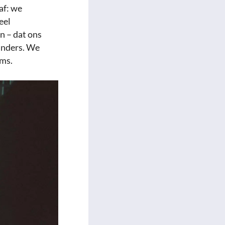
af: we
eel
n – dat ons
anders. We
ams.