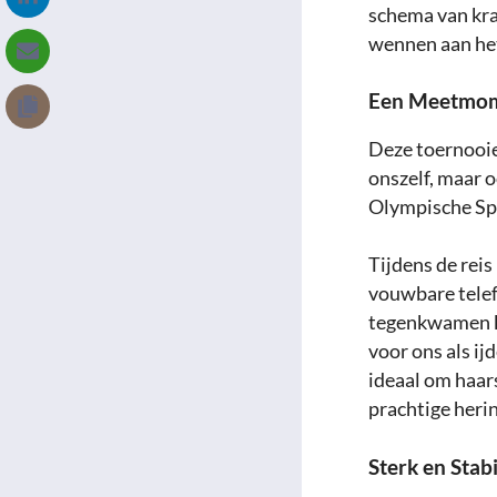
schema van krac
wennen aan he
Een Meetmom
Deze toernooie
onszelf, maar o
Olympische Spe
Tijdens de reis
vouwbare telef
tegenkwamen k
voor ons als ij
ideaal om haar
prachtige herin
Sterk en Stab