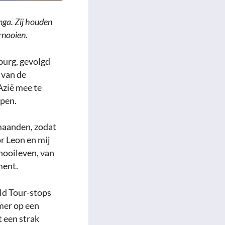
nga. Zij houden
rnooien.
burg, gevolgd
 van de
Azië mee te
pen.
rmaanden, zodat
r Leon en mij
nooileven, van
ment.
ld Tour-stops
omer op een
 een strak