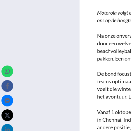
Motorola volgt 
ons op de hoogte
Na onze onverw
door een welve
beachvolleybal
pakken. Een o
De bond focust
teams optimaal
voelt die winte
het avontuur. 
Vanaf 1 oktobe
in Chennai, Ind
andere positie