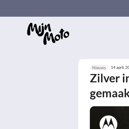
Ga
naar
de
inhoud
14 april, 
Nieuws
Zilver 
gemaak