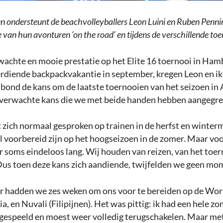
en ondersteunt de beachvolleyballers Leon Luini en Ruben Penni
 van hun avonturen ‘on the road’ en tijdens de verschillende toe
achte en mooie prestatie op het Elite 16 toernooi in Ham
rdiende backpackvakantie in september, kregen Leon en ik
bond de kans om de laatste toernooien van het seizoen in 
nverwachte kans die we met beide handen hebben aangegre
 zich normaal gesproken op trainen in de herfst en winte
 voorbereid zijn op het hoogseizoen in de zomer. Maar voo
r soms eindeloos lang. Wij houden van reizen, van het toer
Dus toen deze kans zich aandiende, twijfelden we geen mo
r hadden we zes weken om ons voor te bereiden op de Wor
ia, en Nuvali (Filipijnen). Het was pittig: ik had een hele z
 gespeeld en moest weer volledig terugschakelen. Maar met