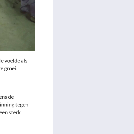
e voelde als
e groei.
ens de
inning tegen
een sterk