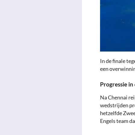
In de finale t
een overwinnin
Progressie in 
Na Chennai reis
wedstrijden pr
hetzelfde Zwee
Engels team dat