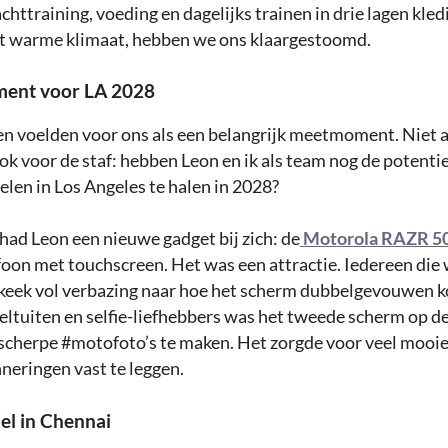
httraining, voeding en dagelijks trainen in drie lagen kled
t warme klimaat, hebben we ons klaargestoomd.
ent voor LA 2028
n voelden voor ons als een belangrijk meetmoment. Niet a
ok voor de staf: hebben Leon en ik als team nog de potenti
len in Los Angeles te halen in 2028?
 had Leon een nieuwe gadget bij zich: de
Motorola RAZR 5
oon met touchscreen. Het was een attractie. Iedereen die
eek vol verbazing naar hoe het scherm dubbelgevouwen k
deltuiten en selfie-liefhebbers was het tweede scherm op d
scherpe #motofoto’s te maken. Het zorgde voor veel mooi
neringen vast te leggen.
iel in Chennai