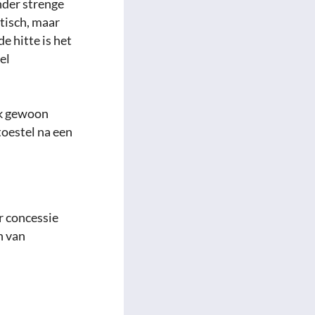
nder strenge
otisch, maar
e hitte is het
el
ok gewoon
toestel na een
r concessie
n van