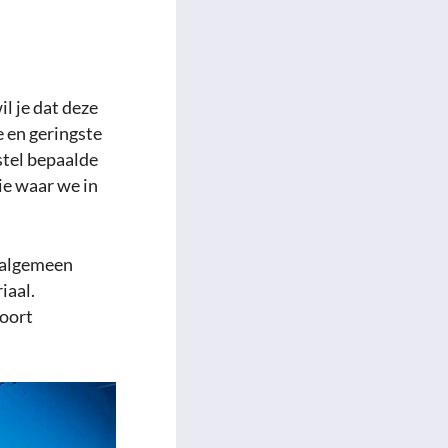
l je dat deze
e en geringste
stel bepaalde
ie waar we in
 algemeen
iaal.
soort