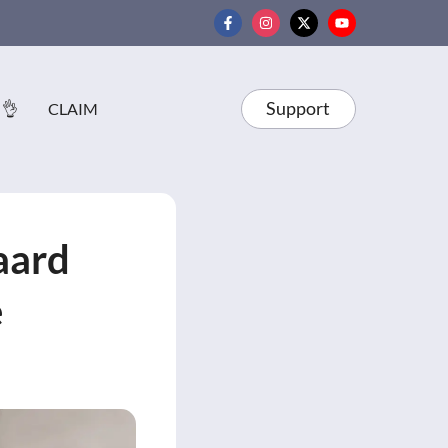
Support
 👌
CLAIM
aard
e