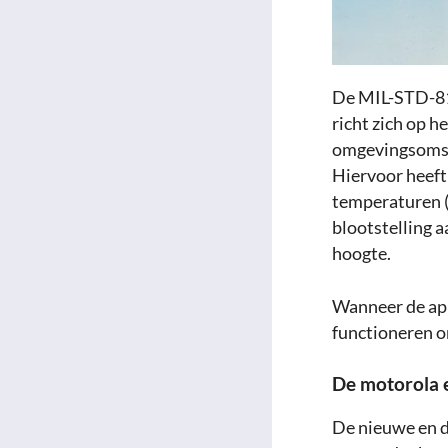
De MIL-STD-810
richt zich op 
omgevingsomst
Hiervoor heeft
temperaturen (z
blootstelling a
hoogte.
Wanneer de app
functioneren 
De motorola 
De nieuwe en 