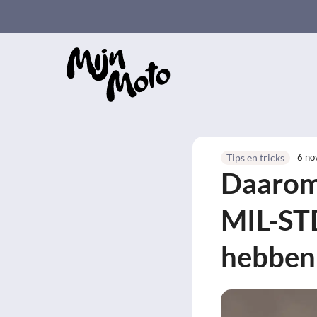
Ga
naar
de
inhoud
6 no
Tips en tricks
Daarom 
MIL-ST
hebben