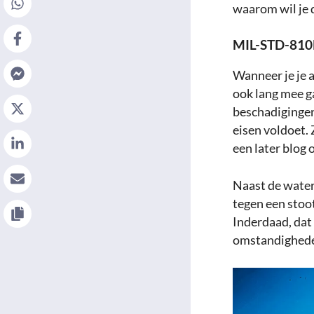
waarom wil je 
MIL-STD-810H
Wanneer je je a
ook lang mee ga
beschadigingen 
eisen voldoet.
een later blog 
Naast de water
tegen een stoot
Inderdaad, dat
omstandighede