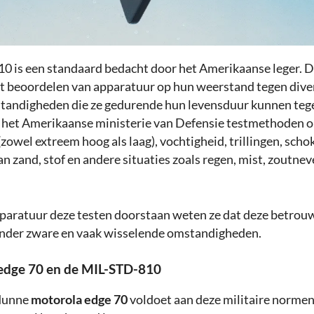
 is een standaard bedacht door het Amerikaanse leger. 
het beoordelen van apparatuur op hun weerstand tegen dive
andigheden die ze gedurende hun levensduur kunnen te
 het Amerikaanse ministerie van Defensie testmethoden 
owel extreem hoog als laag), vochtigheid, trillingen, scho
an zand, stof en andere situaties zoals regen, mist, zoutnev
aratuur deze testen doorstaan weten ze dat deze betrou
onder zware en vaak wisselende omstandigheden.
edge 70 en de MIL-STD-810
dunne
motorola edge 70
voldoet aan deze militaire normen