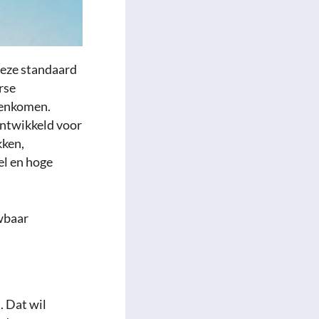
Deze standaard
rse
genkomen.
ontwikkeld voor
kken,
el en hoge
wbaar
. Dat wil