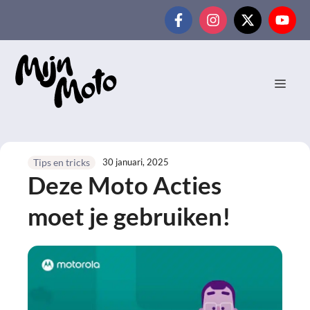
Ga
naar
de
inhoud
MEN
30 januari, 2025
Tips en tricks
Deze Moto Acties
moet je gebruiken!