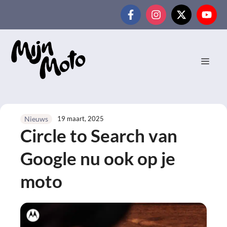
Ga
naar
de
inhoud
MEN
19 maart, 2025
Nieuws
Circle to Search van
Google nu ook op je
moto