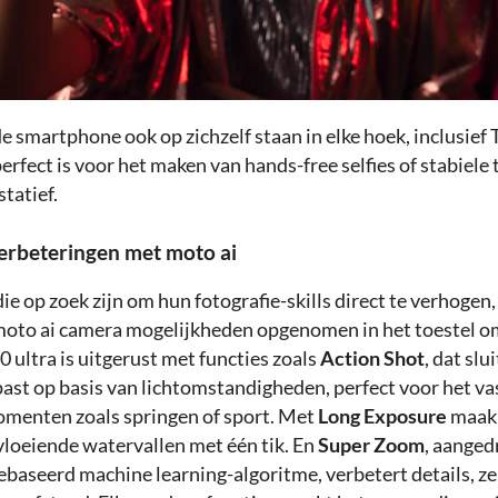
de smartphone ook op zichzelf staan in elke hoek, inclusief 
rfect is voor het maken van hands-free selfies of stabiele
statief.
erbeteringen met moto ai
e op zoek zijn om hun fotografie-skills direct te verhogen, 
moto ai camera mogelijkheden opgenomen in het toestel om
0 ultra is uitgerust met functies zoals
Action Shot
, dat slu
past op basis van lichtomstandigheden, perfect voor het va
menten zoals springen of sport. Met
Long Exposure
maak 
vloeiende watervallen met één tik. En
Super Zoom
, aanged
ebaseerd machine learning-algoritme, verbetert details, zel