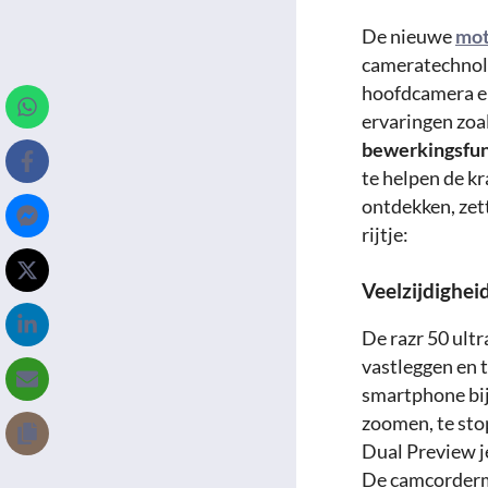
De nieuwe
mot
cameratechnolo
hoofdcamera e
ervaringen zoa
bewerkingsfun
te helpen de kr
ontdekken, zet
rijtje:
Veelzijdighei
De razr 50 ultr
vastleggen en 
smartphone bij
zoomen, te sto
Dual Preview je
De camcordermo