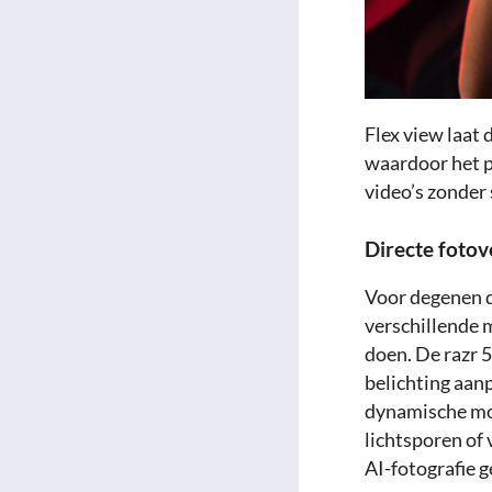
Flex view laat 
waardoor het pe
video’s zonder 
Directe fotov
Voor degenen di
verschillende 
doen. De razr 5
belichting aan
dynamische mo
lichtsporen of 
AI-fotografie g