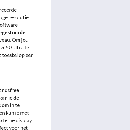
nceerde
oge resolutie
software
I-gestuurde
niveau. Om jou
r 50 ultra te
 toestel op een
andsfree
kan je de
 om in te
en kun je met
xterne display.
ect voor het