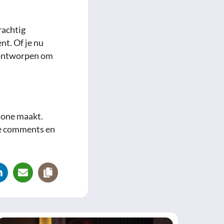
rachtig
nt. Of je nu
s ontworpen om
phone maakt.
e comments en