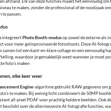
n afstand. Elk van deze functies maakt het eenvoudig om f
niveau te maken, zonder de professional of de noodzaak o
n te passen.
odus
a integreert
Photo Booth-modus
op zowel de externe als i
ect voor meer geïmproviseerde fotoshoots. Deze AI-fotogra
o’s samen tot een kant-en-klare collage en een eenvoudig h
aftelling, waardoor je gemakkelijk weet wanneer je moet po
ste foto’s maken
amen, elke keer weer
ancement Engine
-algoritme gebruikt RAW-gegevens om ge
oto’s te maken. Bij weinig licht combineert de 50MP hoo
instant all-pixel PDAF voor prachtig heldere beelden. Ook
t beschikt over de allernieuwste AI-fotografie functies, w