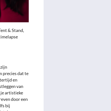
Tent & Stand,
 timelapse
zijn
 precies dat te
itertijd en
stleggen van
je artistieke
reven door een
fs bij