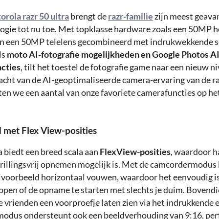
orola razr 50 ultra
brengt de
razr-familie
zijn meest geava
gie tot nu toe. Met topklasse hardware zoals een 50MP h
n een 50MP telelens gecombineerd met indrukwekkende 
ls
moto AI-fotografie mogelijkheden en Google Photos A
cties
, tilt het toestel de fotografie game naar een nieuw 
acht van de AI-geoptimaliseerde camera-ervaring van de raz
ten we een aantal van onze favoriete camerafuncties op het
d met Flex View-posities
a biedt een breed scala aan
FlexView-posities
, waardoor h
trillingsvrij opnemen mogelijk is. Met de camcordermodus 
voorbeeld horizontaal vouwen, waardoor het eenvoudig is
ppen of de opname te starten met slechts je duim. Bovendi
 vrienden een voorproefje laten zien via het indrukkende e
dus ondersteunt ook een beeldverhouding van 9:16, perf