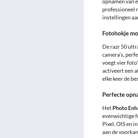
opnamen van ee
professioneel 
instellingen aa
Fotohokje m
De razr 50 ultr
camera’s, perf
voegt vier fot
activeert een 
elke keer de be
Perfecte opn
Het
Photo Enh
evenwichtige f
Pixel, OIS en 
aan de voorkan