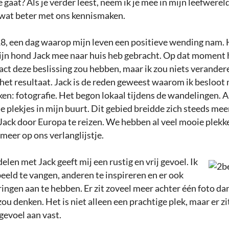
e gaat? Als je verder leest, neem ik je mee in mijn leefwere
g wat beter met ons kennismaken.
8, een dag waarop mijn leven een positieve wending nam. He
mijn hond Jack mee naar huis heb gebracht. Op dat moment 
ct deze beslissing zou hebben, maar ik zou niets verandere
het resultaat. Jack is de reden geweest waarom ik besloot 
en: fotografie. Het begon lokaal tijdens de wandelingen. Al
 plekjes in mijn buurt. Dit gebied breidde zich steeds mee
 Jack door Europa te reizen. We hebben al veel mooie plekk
g meer op ons verlanglijstje.
len met Jack geeft mij een rustig en vrij gevoel. Ik
beeld te vangen, anderen te inspireren en er ook
ngen aan te hebben. Er zit zoveel meer achter één foto dan
zou denken. Het is niet alleen een prachtige plek, maar er z
gevoel aan vast.