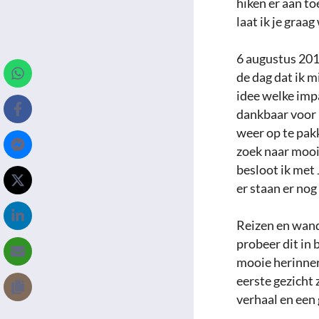
hiken er aan to
laat ik je graa
6 augustus 201
de dag dat ik 
idee welke impa
dankbaar voor 
weer op te pakk
zoek naar mooie
besloot ik met
er staan ​​er no
Reizen en wande
probeer dit in 
mooie herinneri
eerste gezicht 
verhaal en een 