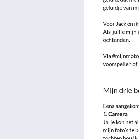
geluidje van mi
Voor Jack en ik
Als jullie mijn
ochtenden.
Via #mijnmoto b
voorspellen of 
Mijn drie b
Eens aangekomen
1. Camera
Ja, je kon het 
mijn foto’s te 
tochten hou ik 