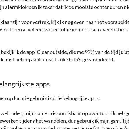
jn alarmklok ben ik zeker dat ik de mooiste ochtenduren ni
 klaar zijn voor vertrek, kijk ik nog even naar het voorspeld
 avonturen al volgen, weten jullie immers dat ik verzot ben 
ekijk ik de app ‘Clear outside’, die me 99% van de tijd juis
ik mist heb bij aankomst. Leuke foto’s gegarandeerd.
elangrijkste apps
 op locatie gebruik ik drie belangrijke apps:
al wel raden, mijn camera is onmisbaar op avontuur. Ik heb 
bewerken tijdens het wandelen, dus gebruik ik mijn gsm. Ti
mijn volgers graag op de hoogte met leuke foto’s en video’s