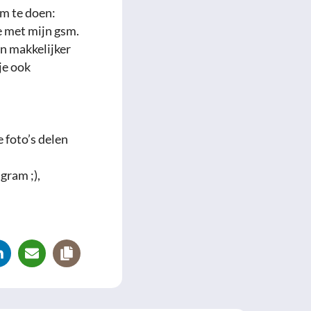
om te doen:
te met mijn gsm.
jn makkelijker
je ook
 foto’s delen
gram ;),