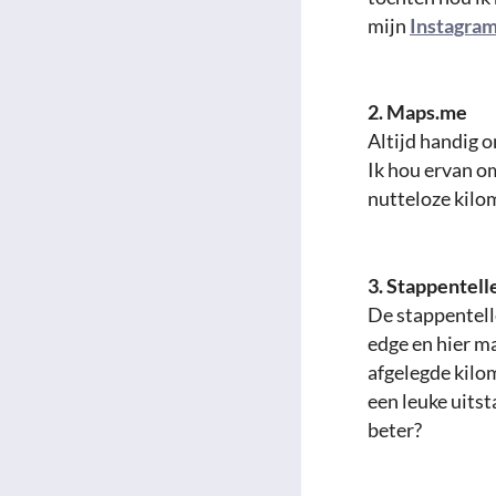
mijn
Instagram
2. Maps.me
Altijd handig o
Ik hou ervan o
nutteloze kilom
3. Stappentell
De stappentelle
edge en hier ma
afgelegde kilom
een leuke uits
beter?