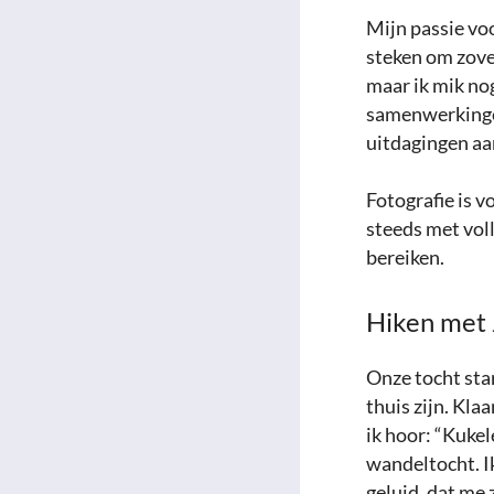
Mijn passie voo
steken om zovee
maar ik mik no
samenwerkinge
uitdagingen aa
Fotografie is v
steeds met voll
bereiken.
Hiken met 
Onze tocht sta
thuis zijn. Kla
ik hoor: “Kuke
wandeltocht. I
geluid, dat me 