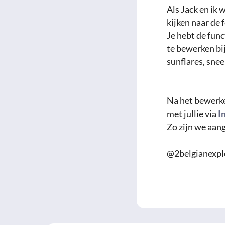
Als Jack en ik 
kijken naar de 
Je hebt de func
te bewerken bi
sunflares, snee
Na het bewerke
met jullie via
I
Zo zijn we aang
@2belgianexpl