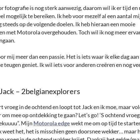
r fotografie is nog sterk aanwezig, daarom wil ik er tijd en
l mogelijk te bereiken. Ik heb voor mezelf al een aantal mi
g steeds op de volgende doelen. Ik heb hieraan een mooie
n met Motorola overgehouden. Toch wil ik nog meer erva
ngaan.
oor mij meer dan een passie. Het is iets waar ik elke dag aa
e teugen geniet. Ik wil iets voor anderen creëren en nog v
Jack – 2belgianexplorers
rt vroeg in de ochtend en loopt tot Jack en ik moe, maar v
ar om mee op ontdekking te gaan? Let’s go! ‘S ochtend vroeg
lekuuuu”. Mijn
Motorola edge
wekt me om op tijd te starte
k weet het, het is misschien geen doorsnee wekker… maar he
zo vroeg in de ochtend wakker krijgt. Dankzij het gekke (ma