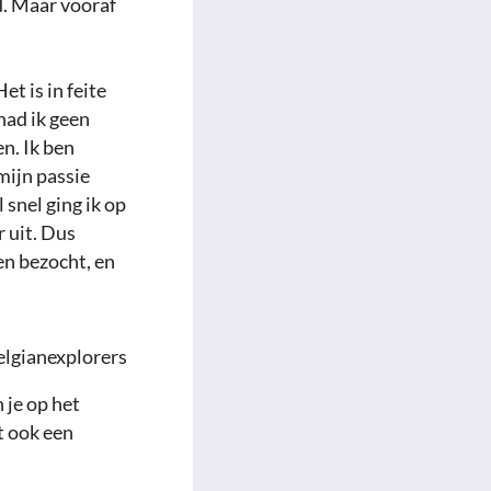
ld. Maar vooraf
t is in feite
had ik geen
n. Ik ben
mijn passie
 snel ging ik op
r uit. Dus
en bezocht, en
 je op het
it ook een