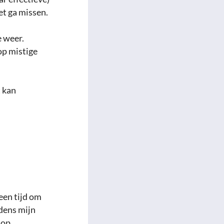
et ga missen.
e weer.
op mistige
t kan
geen tijd om
jdens mijn
 op