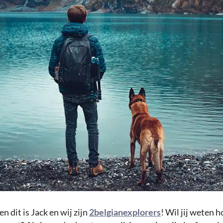
en dit is Jack en wij zijn
2belgianexplorers
! Wil jij weten 