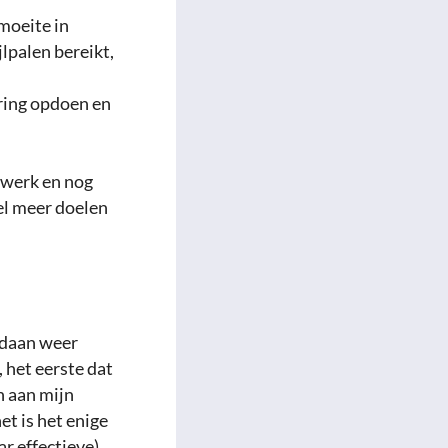
 moeite in
jlpalen bereikt,
ring opdoen en
n werk en nog
eel meer doelen
oldaan weer
, het eerste dat
n aan mijn
t is het enige
ar effectieve)