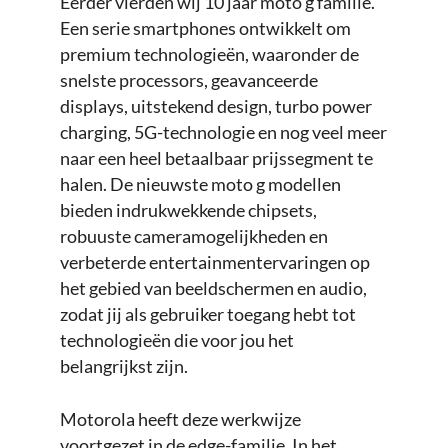
Eerder vierden wij 10 jaar moto g familie.
Een serie smartphones ontwikkelt om
premium technologieën, waaronder de
snelste processors, geavanceerde
displays, uitstekend design, turbo power
charging, 5G-technologie en nog veel meer
naar een heel betaalbaar prijssegment te
halen. De nieuwste moto g modellen
bieden indrukwekkende chipsets,
robuuste cameramogelijkheden en
verbeterde entertainmentervaringen op
het gebied van beeldschermen en audio,
zodat jij als gebruiker toegang hebt tot
technologieën die voor jou het
belangrijkst zijn.
Motorola heeft deze werkwijze
voortgezet in de edge-familie. In het