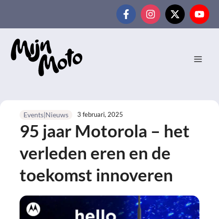
Ga
naar
de
inhoud
MEN
3 februari, 2025
Events|Nieuws
95 jaar Motorola – het
verleden eren en de
toekomst innoveren