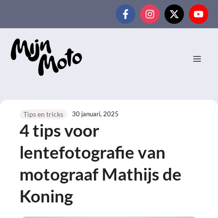
Ga
naar
de
inhoud
MEN
30 januari, 2025
Tips en tricks
4 tips voor
lentefotografie van
motograaf Mathijs de
Koning